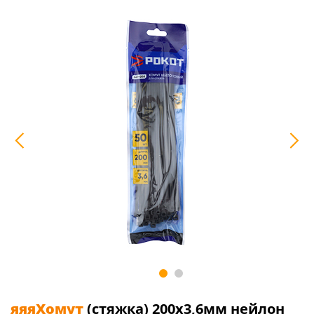
яяяХомут
(стяжка) 200х3,6мм нейлон