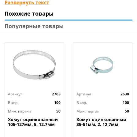
Развернуть текст
необходимые элементы друг с другом. Могут
Похожие товары
использоваться для работ в помещении и на улице.
Популярные товары
Технические характеристики
:
Тип: хомут
Размер: 3,6 х 200 мм
Материал: нейлон
Цвет: чёрный
Вес: 0,05 кг
Бренд: «РОКОТ»
Страна-изготовитель: Китай
Артикул
2763
Артикул
2630
В кор.
100
В кор.
100
Мин. партия
50
Мин. партия
50
Хомут оцинкованный
Хомут оцинкованный
105-127мм, 5, 12,7мм
35-51мм, 2, 12,7мм
широкий, 50/
широкий, 50/350