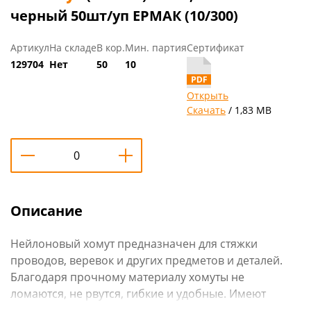
черный 50шт/уп ЕРМАК (10/300)
Артикул
На складе
В кор.
Мин. партия
Сертификат
129704
Нет
50
10
Открыть
Скачать
/ 1,83 MB
Описание
Нейлоновый хомут предназначен для стяжки
проводов, веревок и других предметов и деталей.
Благодаря прочному материалу хомуты не
ломаются, не рвутся, гибкие и удобные. Имеют
надежный замок, который крепко фиксирует