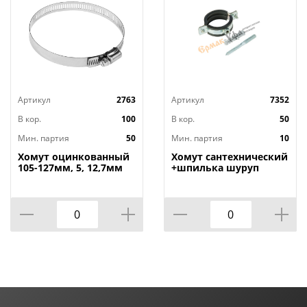
Артикул
2763
Артикул
7352
В кор.
100
В кор.
50
Мин. партия
50
Мин. партия
10
Хомут оцинкованный
Хомут сантехнический
105-127мм, 5, 12,7мм
+шпилька шуруп
широкий, 50/
+дюбель 20-24мм, 1/2,
10/200