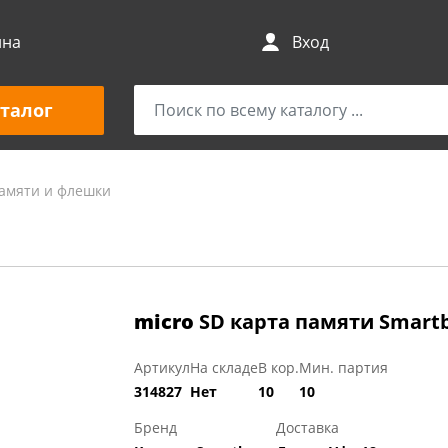
ина
Вход
талог
амяти и флешки
micro
SD карта памяти Smartb
Артикул
На складе
В кор.
Мин. партия
314827
Нет
10
10
Бренд
Доставка