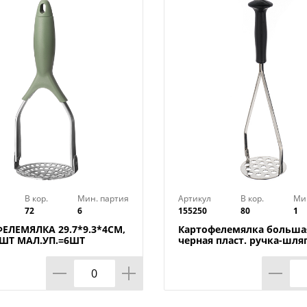
Размер упаковки : 22,6х7,1х6,9 см
Размер : 23х9 см
Вес в упаковке : 0,08 кг
Страна производства : Китай
В кор.
Мин. партия
Артикул
В кор.
Ми
72
6
155250
80
1
ЕЛЕМЯЛКА 29.7*9.3*4СМ,
Картофелемялка больша
ШТ МАЛ.УП.=6ШТ
черная пласт. ручка-шля
Нытва, 1/80