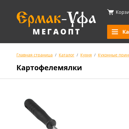
Корз
Ка
Главная страница
Каталог
Кухня
Кухонные прин
Картофелемялки