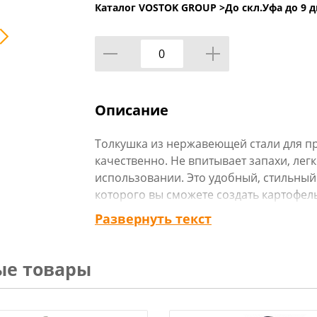
Каталог VOSTOK GROUP >
До скл.Уфа до 9 д
Описание
Толкушка из нержавеющей стали для п
качественно. Не впитывает запахи, легк
использовании. Это удобный, стильны
которого вы сможете создать картофел
Пресс выполнен из нержавеющей стали
Развернуть текст
степенью гигиеничности, прочный и д
Технические характеристики:
ые товары
Тип товара : Толкушка
Бренд : VETTA
Материал : Нержавеющая сталь