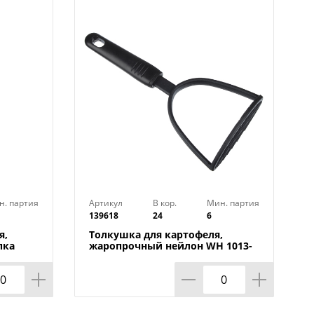
н. партия
Артикул
В кор.
Мин. партия
139618
24
6
я,
Толкушка для картофеля,
пка
жаропрочный нейлон WH 1013-
12 БЛЭК, 6/72