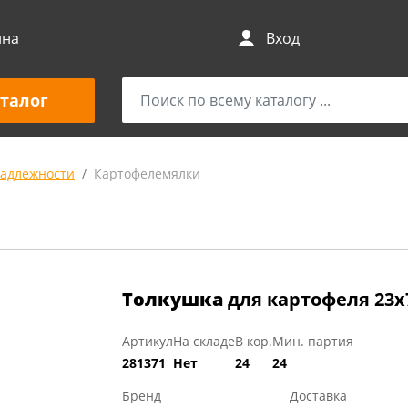
ина
Вход
талог
адлежности
Картофелемялки
Толкушка
для картофеля 23
Артикул
На складе
В кор.
Мин. партия
281371
Нет
24
24
Бренд
Доставка