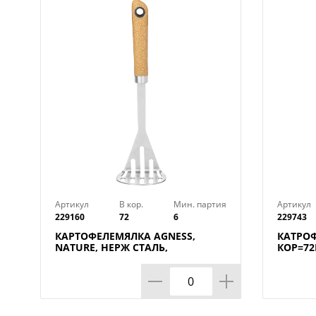
Артикул
В кор.
Мин. партия
Артикул
229160
72
6
229743
КАРТОФЕЛЕМЯЛКА AGNESS,
КАТРОФ
NATURE, НЕРЖ СТАЛЬ,
КОР=72
МАЛ=12ШТ./КОР=72ШТ.