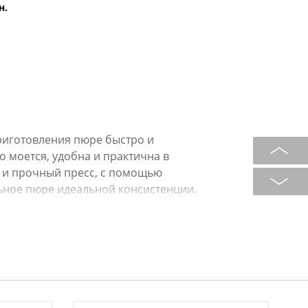
н.
риготовления пюре быстро и
о моется, удобна и практична в
й и прочный пресс, с помощью
ьное пюре идеальной консистенции.
, который отличается высокой
олговечный.