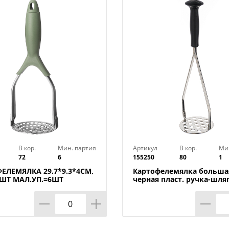
В кор.
Мин. партия
Артикул
В кор.
Ми
72
6
155250
80
1
ЕЛЕМЯЛКА 29.7*9.3*4СМ,
Картофелемялка больша
ШТ МАЛ.УП.=6ШТ
черная пласт. ручка-шля
Нытва, 1/80