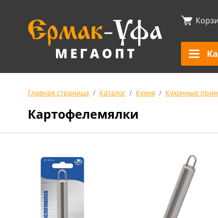
Корз
Ка
Главная страница
Каталог
Кухня
Кухонные прин
Картофелемялки