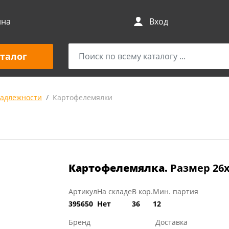
ина
Вход
талог
адлежности
Картофелемялки
Картофелемялка.
Размер 26х
Артикул
На складе
В кор.
Мин. партия
395650
Нет
36
12
Бренд
Доставка