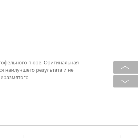
тофельного пюре. Оригинальная
ся наилучшего результата и не
неразмятого
. Изготовлено
тали. Размер: 26х8,5 см.