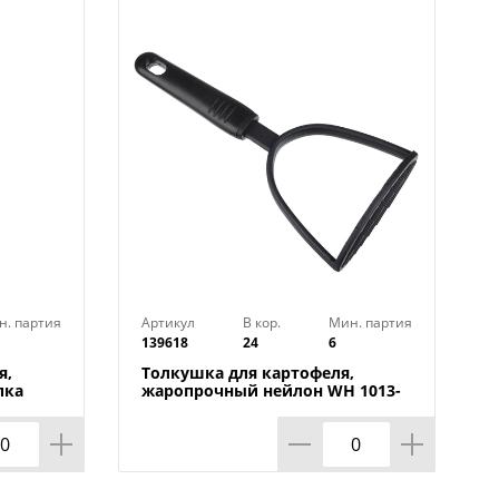
н. партия
Артикул
В кор.
Мин. партия
139618
24
6
я,
Толкушка для картофеля,
пка
жаропрочный нейлон WH 1013-
12 БЛЭК, 6/72