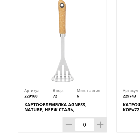
Артикул
В кор.
Мин. партия
Артикул
229160
72
6
229743
КАРТОФЕЛЕМЯЛКА AGNESS,
КАТРОФ
NATURE, НЕРЖ СТАЛЬ,
КОР=72
МАЛ=12ШТ./КОР=72ШТ.