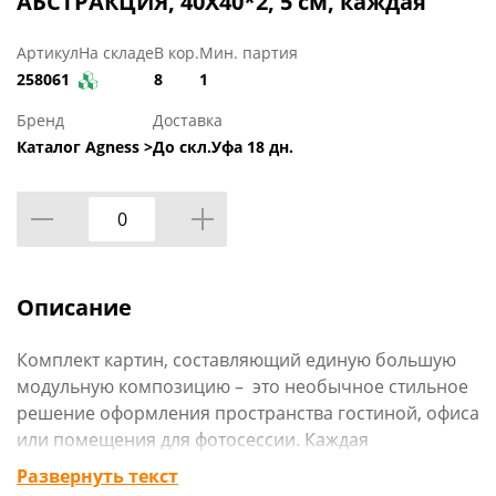
АБСТРАКЦИЯ, 40Х40*2, 5 см, каждая
Артикул
На складе
В кор.
Мин. партия
258061
8
1
Бренд
Доставка
Каталог Agness >
До скл.Уфа 18 дн.
Описание
Комплект картин, составляющий единую большую
модульную композицию – это необычное стильное
решение оформления пространства гостиной, офиса
или помещения для фотосессии. Каждая
композиция представляет собой удивительное
Развернуть текст
сочетание тонких линий и текстурированного