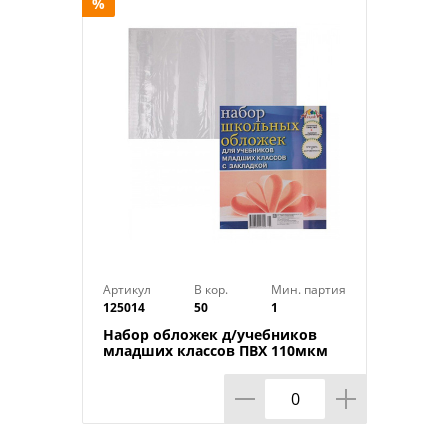
%
Артикул
В кор.
Мин. партия
125014
50
1
Набор обложек д/учебников
младших классов ПВХ 110мкм
233*365 АППЛИКА 10 шт, 1/