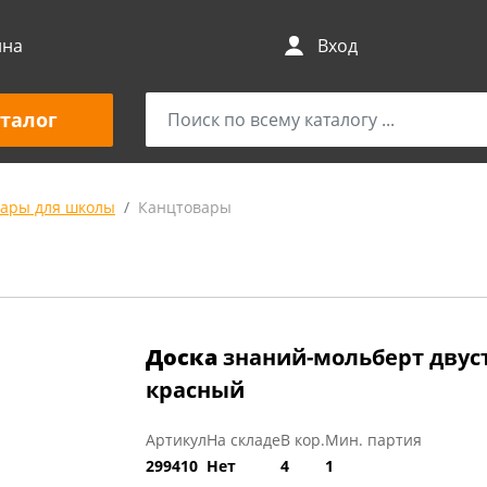
ина
Вход
талог
вары для школы
Канцтовары
Доска
знаний-мольберт двус
красный
Артикул
На складе
В кор.
Мин. партия
299410
Нет
4
1