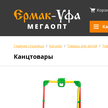
Корз
Ка
Главная страница
Каталог
Товары для детей
То
Канцтовары