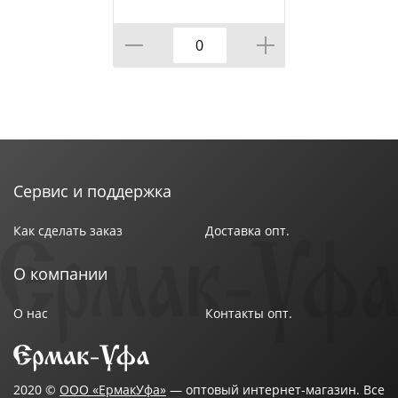
Размер упаковки : 20,3х14,4х2,1 см
233*365 АППЛИКА 10
Формат : А5
шт, 1/
Цвет : Голубой
Страна производства : Китай
Сервис и поддержка
Как сделать заказ
Доставка опт.
О компании
О нас
Контакты опт.
2020 ©
ООО «ЕрмакУфа»
— оптовый интернет-магазин. Все