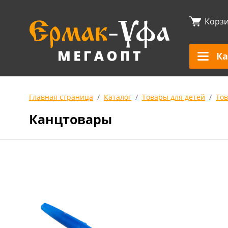
Корз
Ка
Главная страница
Каталог
Товары для детей
То
Канцтовары