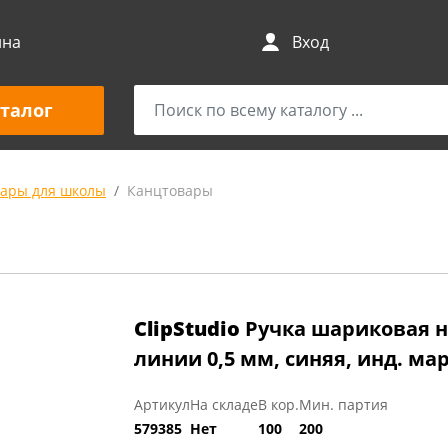
ина
Вход
талог
вары для школы
Канцтовары
ClipStudio
Ручка шариковая 
линии 0,5 мм, синяя, инд. м
Артикул
На складе
В кор.
Мин. партия
579385
Нет
100
200