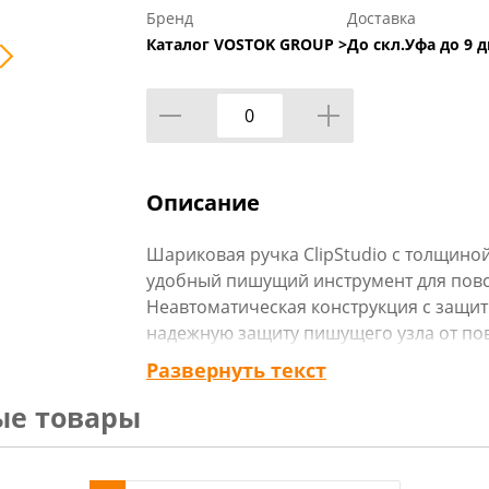
Бренд
Доставка
Каталог VOSTOK GROUP >
До скл.Уфа до 9 д
Описание
Шариковая ручка ClipStudio с толщиной
удобный пишущий инструмент для повс
Неавтоматическая конструкция с защи
надежную защиту пишущего узла от по
Корпус ручки выполнен в лаконичном 
Развернуть текст
что делает письмо комфортным даже п
ые товары
Тонкий шариковый наконечник 0,5 мм с
идеально подходя для заполнения доку
художественных набросков. Чернила н