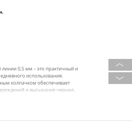
н.
 линии 0,5 мм – это практичный и
едневного использования.
тным колпачком обеспечивает
вреждений и высыхания чернил.
дизайне с эргономичной формой,
ри длительном использовании.
оздает аккуратные и четкие линии,
ментов, ведения конспектов или
асыщенного синего цвета