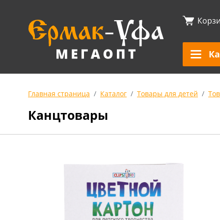
Корз
Ка
Главная страница
Каталог
Товары для детей
То
Канцтовары