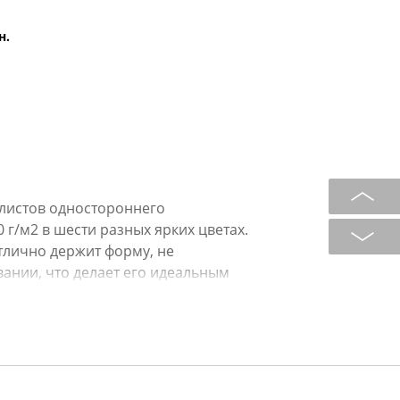
н.
 листов одностороннего
г/м2 в шести разных ярких цветах.
тлично держит форму, не
ании, что делает его идеальным
создания аппликаций,
х поделок. Особенностью набора
ю поделки, расположенный на
ый источник вдохновения для
ит для уроков труда в школе,