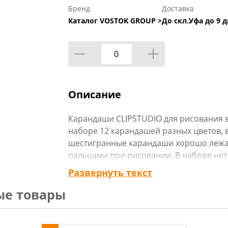
Бренд
Доставка
Каталог VOSTOK GROUP >
До скл.Уфа до 9 д
Описание
Карандаши CLIPSTUDIO для рисования в 
наборе 12 карандашей разных цветов, 
шестигранные карандаши хорошо лежат 
пальцами при рисовании. В наборе нет
купить набор, добавьте в корзину нужн
Развернуть текст
ые товары
Технические характеристики:
Тип товара : Карандаши цветные
Бренд : ClipStudio