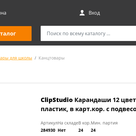
ина
Вход
талог
вары для школы
Канцтовары
ClipStudio
Карандаши 12 цвет
пластик, в карт.кор. с подвес
Артикул
На складе
В кор.
Мин. партия
284930
Нет
24
24