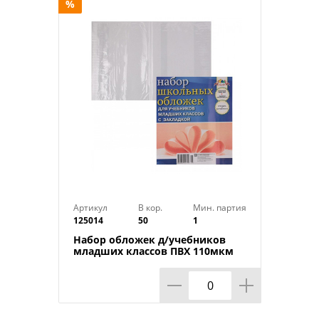
Вес в упаковке : 0,08 кг
%
Количество цветов : 12 цветов
Материал : Пластик
Профиль карандаша : Шестигранный
Размер упаковки : 20,7х8,7х1 см
Цвет : Микс
Страна производства : Россия
Артикул
В кор.
Мин. партия
125014
50
1
Набор обложек д/учебников
младших классов ПВХ 110мкм
233*365 АППЛИКА 10 шт, 1/