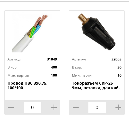
Артикул
31849
Артикул
32053
В кор.
400
В кор.
30
Мин. партия
100
Мин. партия
10
Провод ПВС 3х0,75,
Токоразъем СКР-25
100/100
9мм, вставка, для каб.
разъема, 10/200