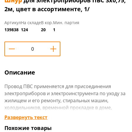
Шнур
для электроприборов ПВС 3х0,75,
2м, цвет в ассортименте, 1/
Артикул
На складе
В кор.
Мин. партия
139838
124
20
1
Описание
Провод ПВС применяется для присоединения
электроприборов и электроинструмента по уходу за
жилищем и его ремонту, стиральных машин,
холодильников, временной прокладке в доме,
средств малой механизации для садоводства и
Развернуть текст
огородничества и других подобных машин и
Похожие товары
приборов