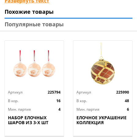
Развернуть текст
оформлением офиса в строгом стиле или
Похожие товары
замечательным буйством красок на домашней елке.
Можно экспериментировать с цветами и размерами
Популярные товары
шаров, создавая свое собственное чудо!
Артикул
225794
Артикул
225990
В кор.
16
В кор.
48
Мин. партия
4
Мин. партия
6
НАБОР ЕЛОЧНЫХ
ЕЛОЧНОЕ УКРАШЕНИЕ
ШАРОВ ИЗ 3-Х ШТ
КОЛЛЕКЦИЯ
КОЛЛЕКЦИЯ "КОСМОС"
"ТОРЖЕСТВО"
ДИАМЕТР=10 СМ
ДИАМЕТР=10