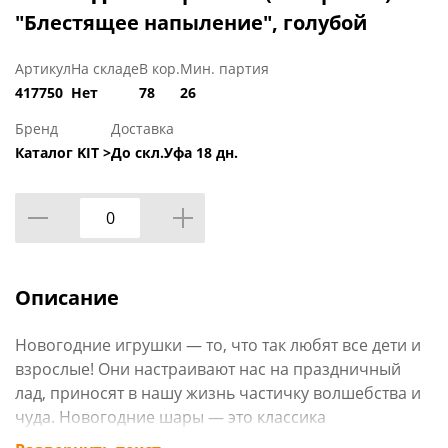
"Блестящее напыление", голубой
Артикул
На складе
В кор.
Мин. партия
417750
Нет
78
26
Бренд
Доставка
Каталог KIT >
До скл.Уфа 18 дн.
Описание
Новогодние игрушки — то, что так любят все дети и
взрослые! Они настраивают нас на праздничный
лад, приносят в нашу жизнь частичку волшебства и
чуда. Новогодние шары — это классика
праздничного украшения. Они станут прекрасным