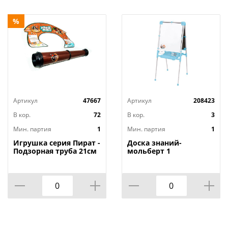
%
Артикул
47667
Артикул
208423
В кор.
72
В кор.
3
Мин. партия
1
Мин. партия
1
Игрушка серия Пират -
Доска знаний-
Подзорная труба 21см
мольберт 1
В6688-1, 1/72
двусторонний Наши
детки ДЗМ1,
голубой-2, 1/1