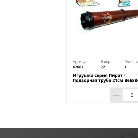
Артикул
В кор.
Мин. п
47667
72
1
Игрушка серия Пират -
Подзорная труба 21см В6688-
1/72