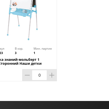
кул
В кор.
Мин. партия
23
3
1
ка знаний-мольберт 1
сторонний Наши детки
1, голубой-2, 1/1