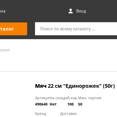
ина
Вход
талог
рушки
Мяч
22 см "Единорожек" (50г)
Артикул
На складе
В кор.
Мин. партия
490640
Нет
100
50
Бренд
Доставка