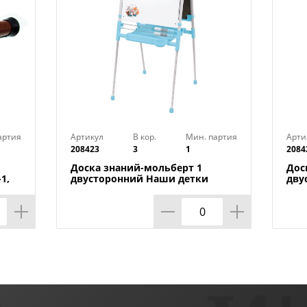
артия
Артикул
В кор.
Мин. партия
Арти
208423
3
1
2084
Доска знаний-мольберт 1
Дос
1,
двусторонний Наши детки
дву
ДЗМ1, голубой-2, 1/1
ДЗМ