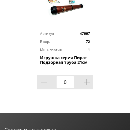
Артикул
47667
В кор.
72
Мин. партия
1
Игрушка серия Пират -
Подзорная труба 21см
В6688-1, 1/72
Сервис и поддержка