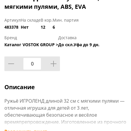
мягкими пулями, ABS, EVA
Артикул
На складе
В кор.
Мин. партия
483378
Нет
12
6
Бренд
Доставка
Каталог VOSTOK GROUP >
До скл.Уфа до 9 дн.
Описание
Ружьё ИГРОЛЕНД длиной 32 см с мягкими пулями —
отличная игрушка для детей от 3 лет,
обеспечивающая безопасное и весёлое
времяпрепровождение. Изготовленное из прочного
ABS-пластика, это ружьё гарантирует надёжность и