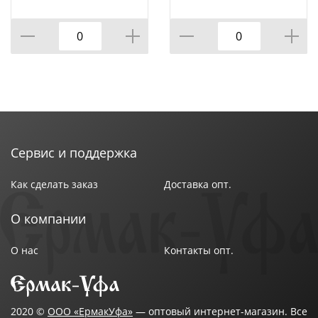
Размер : 12 см
детки ДЗМ1,
Цвет : Микс
голубой-2, 1/1
Вес в упаковке : 0,05 кг
В ассортименте : Да
Страна производства : Китай
Сервис и поддержка
Как сделать заказ
Доставка опт.
О компании
О нас
Контакты опт.
2020 ©
ООО «ЕрмакУфа»
— оптовый интернет-магазин. Все