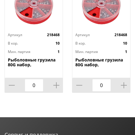
Артикул
218468
Артикул
218468
В кор.
10
В кор.
10
Мин. партия
1
Мин. партия
1
Рыболовные грузила
Рыболовные грузила
80G набор,
80G набор,
0,5/0,6/0,8/1/1,2/1,5/2гр,
0,5/0,6/0,8/1/1,2/1,5/2гр,
1/200
1/200
Сервис и поддержка