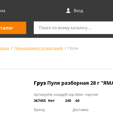
ина
Вход
талог
балка
Принадлежности монтажей
Грузы
Груз
Пуля разборная 28 г "ЯМ
Артикул
На складе
В кор.
Мин. партия
367455
Нет
240
60
Бренд
Доставка