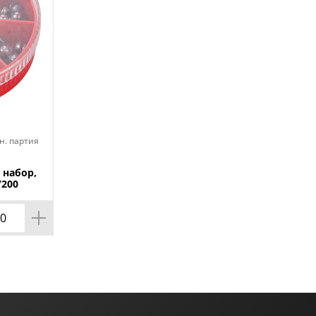
н. партия
 набор,
/200