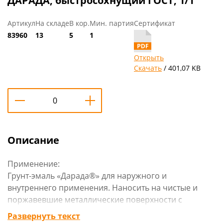
ДАРАДА, быстросохнущий ГОСТ, 1/1
Артикул
На складе
В кор.
Мин. партия
Сертификат
83960
13
5
1
Открыть
Скачать
/ 401,07 KB
Описание
Применение:
Грунт-эмаль «Дарада®» для наружного и
внутреннего применения. Наносить на чистые и
поржавевшие металлические поверхности с
толщиной прочно связанной ржавчины
Развернуть текст