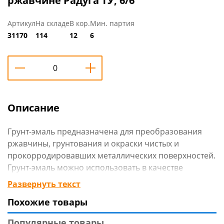
ржавчине Радуга ТУ, 6/6
Артикул
На складе
В кор.
Мин. партия
31170
114
12
6
Описание
Грунт-эмаль предназначена для преобразования
ржавчины, грунтования и окраски чистых и
прокорродировавших металлических поверхностей.
Грунт-эмаль можно использовать в качестве
грунтовки под атмосферостойкие эмали в
Развернуть текст
многослойных системах покрытий.
Похожие товары
Технические характеристики
:
Тип: Грунт-эмаль по ржавчине
Популярные товары