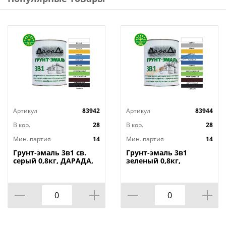
Цвет: Белая
Объем, кг: 1,9
Расход, г/м2: 70 – 120
Бренд: Радуга
Страна изготовитель: Россия
Артикул
83942
Артикул
83944
В кор.
28
В кор.
28
Мин. партия
14
Мин. партия
14
Грунт-эмаль 3в1 св.
Грунт-эмаль 3в1
серый 0,8кг, ДАРАДА,
зеленый 0,8кг,
быстросохнущий
ДАРАДА,
ГОСТ, 14/14
быстросохнущий
ГОСТ, 14/14