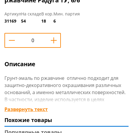
ржавчине Радуга ТУ, 6/6
Артикул
На складе
В кор.
Мин. партия
31169
54
18
6
Описание
Грунт-эмаль по ржавчине отлично подходит для
защитно-декоративного окрашивания различных
оснований, а именно металлических поверхностей.
В частности, изделие используется в целях
преобразования ржавчины, грунтования и окраски
Развернуть текст
чистых и прокорродировавших подложек.
Похожие товары
Состав отличается высокой стойкостью и
Популярные товары