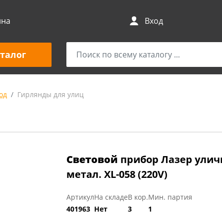
ина
Вход
талог
од
Гирлянды для улиц
Световой
прибор Лазер уличн
метал. XL-058 (220V)
Артикул
На складе
В кор.
Мин. партия
401963
Нет
3
1