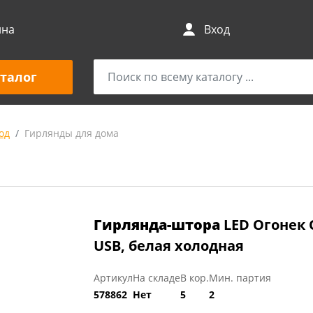
ина
Вход
талог
од
Гирлянды для дома
Гирлянда-штора
LED Огонек 
USB, белая холодная
Артикул
На складе
В кор.
Мин. партия
578862
Нет
5
2