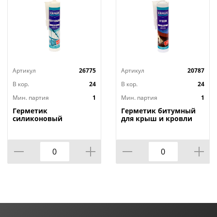
Артикул
26775
Артикул
20787
В кор.
24
В кор.
24
Мин. партия
1
Мин. партия
1
Герметик
Герметик битумный
силиконовый
для крыш и кровли
нейтральный
черный 300мл KRASS
бесцветный 300мл
Россия, 1/12
KRASS, Швейцария,
1/12