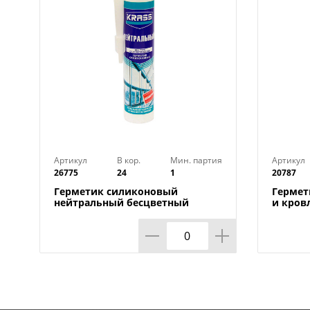
Артикул
В кор.
Мин. партия
Артикул
26775
24
1
20787
Герметик силиконовый
Гермет
нейтральный бесцветный
и кров
300мл KRASS, Швейцария, 1/12
Россия,