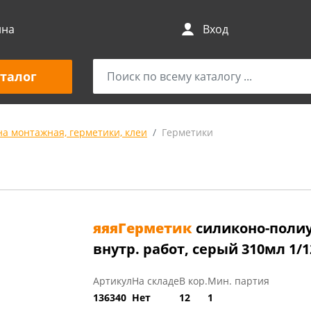
ина
Вход
талог
а монтажная, герметики, клеи
Герметики
яяяГерметик
силиконо-полиу
внутр. работ, серый 310мл 1/1
Артикул
На складе
В кор.
Мин. партия
136340
Нет
12
1