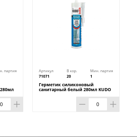
от +5°С до +40°С
я наружных работ
н. партия
Артикул
В кор.
Мин. партия
71071
20
1
Герметик силиконовый
 280мл
санитарный белый 280мл KUDO
 1/12
от +5°С до +40°С, лето, KSK-121,
1/20