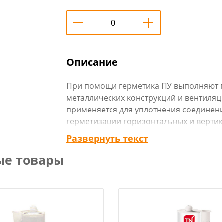
Описание
При помощи герметика ПУ выполняют 
металлических конструкций и вентиляц
применяется для уплотнения соединени
герметизации горизонтальных и верти
предназначен для работы с битумными
Развернуть текст
полипропиленом.
ые товары
Преимущества:
имеет хорошую адгезию к поверхности;
устойчив к лучам ультрафиолета;
эластичный;
легко наносится.