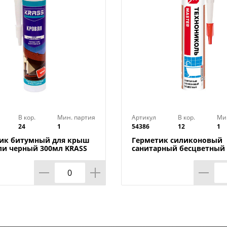
Технические характеристики
:
Объем: 310 мл
Температурный режим использования: 
Состав: Силикон, Полиуретан
Назначение: для внутренних работ, дл
В кор.
Мин. партия
Артикул
В кор.
Ми
24
1
54386
12
1
ик битумный для крыш
Герметик силиконовый
ли черный 300мл KRASS
санитарный бесцветный
 1/12
ТЕХНОНИКОЛЬ картридж,