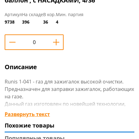
баллон , с НАСАДКАМИ, 4/36
Артикул
На складе
В кор.
Мин. партия
9738
396
36
4
Описание
Runis 1-041 - газ для зажигалок высокой очистки.
Предназначен для заправки зажигалок, работающих
на газе.
Данный газ изготовлен по новейшей технологии,
основанной на использовании очищенного
Развернуть текст
изобутана.
Похожие товары
Не содержит примесей и несгораемых частиц,
которые попадают в клапан для поджига и
Популярные товары