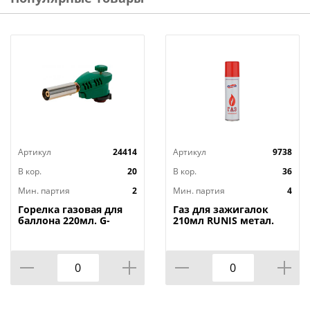
препятствуют прохождению газа, что в последствии
может испортить зажигалку.
Характеристики:
Состав газовой смеси: пропан, бутан, изобутан
Срок хранения: 36 месяцев
Объем: 210 мл
Бренд: Runis
Страна-изготовитель: Россия
Артикул
24414
Артикул
9738
В кор.
20
В кор.
36
Мин. партия
2
Мин. партия
4
Горелка газовая для
Газ для зажигалок
баллона 220мл. G-
210мл RUNIS метал.
005/KS-1005 зеленая с
баллон , с
пьезо, шир. сопло,
НАСАДКАМИ, 4/36
2/10/, 100/120