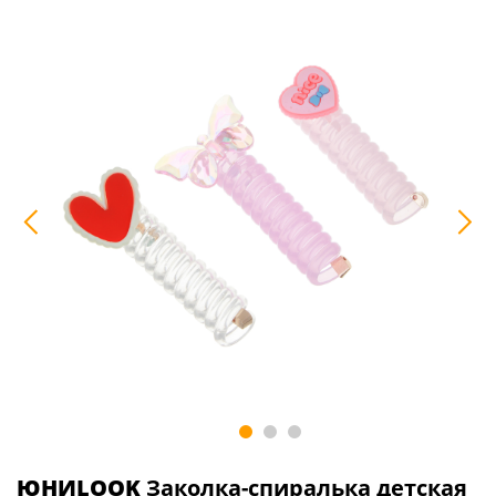
ЮНИLOOK
Заколка-спиралька детская