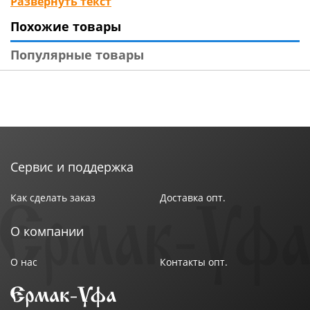
Развернуть текст
заломы на прядях и в то же время надежно
Похожие товары
фиксирует прическу. Не соскальзывает в процессе
носки. Подходит для школы и детского сада.
Популярные товары
Технические характеристики:
Тип товара : Заколка для волос
Бренд : ЮНИLOOK
Материал : Термопластичная резина
Размер упаковки : 10,4х4,9х2,1 см
Цвет : Микс
Сервис и поддержка
Вес в упаковке : 0,02 кг
Аудитория : Детская
Как сделать заказ
Доставка опт.
В ассортименте : Да
Длина : 7 см
О компании
Состав : Термопластичная резина, пластик
Страна производства : Китай
О нас
Контакты опт.