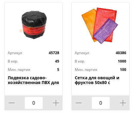
Артикул
45728
Артикул
40386
В кор.
45
В кор.
1000
Мин. партия
5
Мин. партия
100
Подвязка садово-
Сетка для овощей и
хозяйственная ПВХ для
фруктов 50х80 с
вьющихся растений
завязками, 40кг,
1000 гр, 5/15
строго по 100, 100/100