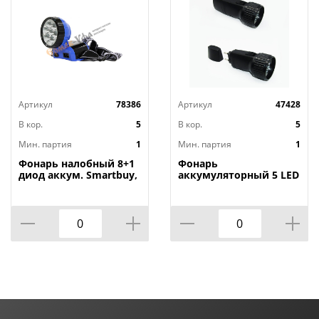
Артикул
78386
Артикул
47428
В кор.
5
В кор.
5
Мин. партия
1
Мин. партия
1
Фонарь налобный 8+1
Фонарь
диод аккум. Smartbuy,
аккумуляторный 5 LED
SBF-25-B, 1/120
встроенная вилка,
1/120