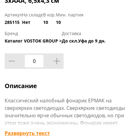
3xAAA, 6,5x4,3 см
Артикул
На складе
В кор.
Мин. партия
285115
Нет
10
10
Бренд
Доставка
Каталог VOSTOK GROUP >
До скл.Уфа до 9 дн.
Описание
Классический налобный фонарик ЕРМАК на
сверхярких светодиодах. Сверхяркие светодиоды
значительно ярче обычных светодиодов, но при
этом тоже очень экономичны. Фонарик имеет
легкий корпус из пластика, а удобная конструкция
Развернуть текст
гарантирует надежную фиксацию на голове, размер