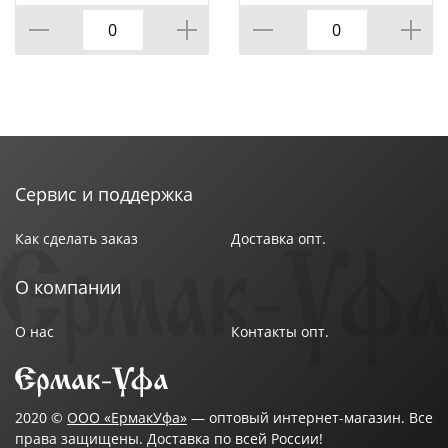
Технические характеристики:
Тип: комплект постельного белья
Коллекция: "Sateen De Luxe"
Тип,состав ткани: сатин
Размер: Евростандарт
Размер пододеяльника: 200 х 220 см
Размер простыни: 220 x 240 см
Размер наволочки: 50 х 70 см (2 шт)
Сервис и поддержка
Цвет: Диона
Бренд: ТМ Эльф
Как сделать заказ
Доставка опт.
Страна-изготовитель: Россия
О компании
О нас
Контакты опт.
2020 ©
ООО «ЕрмакУфа»
— оптовый интернет-магазин. Все
права защищены. Доставка по всей России!