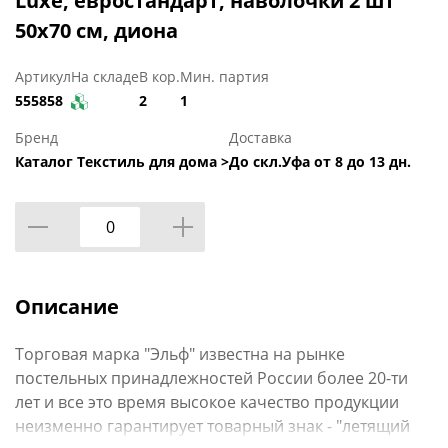
Luxe, евростандарт, наволочки 2 шт
50х70 см, диона
Артикул
На складе
В кор.
Мин. партия
555858
2
1
Бренд
Доставка
Каталог Текстиль для дома >
До скл.Уфа от 8 до 13 дн.
Описание
Торговая марка "Эльф" известна на рынке
постельных принадлежностей России более 20-ти
лет и все это время высокое качество продукции
неизменно гарантирует товарный знак - "летящий