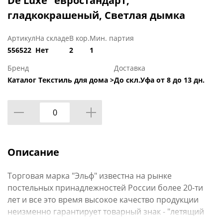
De Luxe" евростандарт,
гладкокрашеный, Светлая дымка
Артикул
На складе
В кор.
Мин. партия
556522
Нет
2
1
Бренд
Доставка
Каталог Текстиль для дома >
До скл.Уфа от 8 до 13 дн.
Описание
Торговая марка "Эльф" известна на рынке
постельных принадлежностей России более 20-ти
лет и все это время высокое качество продукции
неизменно гарантирует товарный знак - "летящий