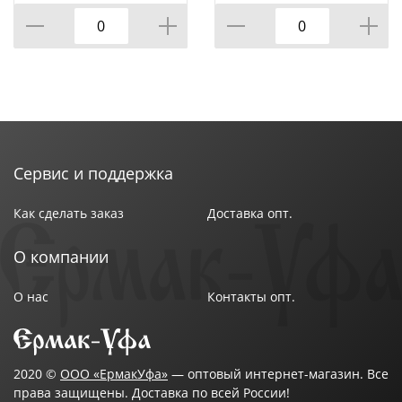
Технические характеристики:
Тип: комплект постельного белья
Коллекция: "Sateen De Luxe"
Тип,состав ткани: сатин
Размер: Евростандарт
Размер пододеяльника: 200 х 220 см
Размер простыни: 220 x 240 см
Размер наволочки: 70 х 70 см (2 шт)
Сервис и поддержка
Цвет: Светлая дымка
Бренд: ТМ Эльф
Как сделать заказ
Доставка опт.
Страна-изготовитель: Россия
О компании
О нас
Контакты опт.
2020 ©
ООО «ЕрмакУфа»
— оптовый интернет-магазин. Все
права защищены. Доставка по всей России!