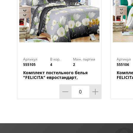
Артикул
В кор.
Мин. партия
Артикул
555105
4
2
555106
Комплект постельного белья
Компле
"FELICITA" евростандарт,
FELICI
Аделита