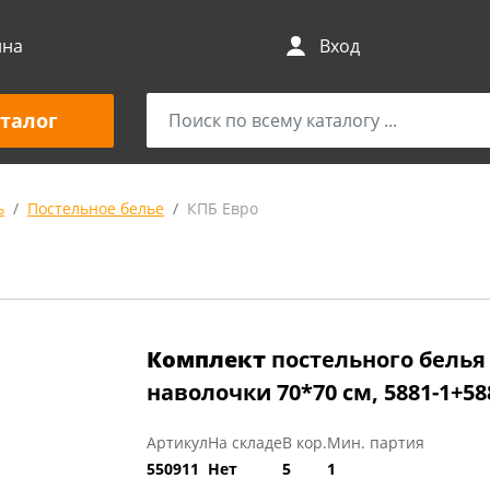
ина
Вход
талог
ь
Постельное белье
КПБ Евро
Комплект
постельного белья 
наволочки 70*70 см, 5881-1+5
Артикул
На складе
В кор.
Мин. партия
550911
Нет
5
1