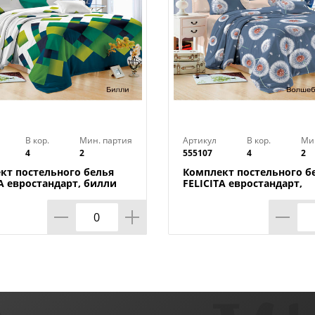
В кор.
Мин. партия
Артикул
В кор.
Ми
4
2
555107
4
2
кт постельного белья
Комплект постельного б
TA евростандарт, билли
FELICITA евростандарт,
волшебный вечер