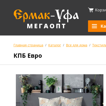
Корз
Ка
Главная страница
Каталог
Все для дома
Текстил
КПБ Евро