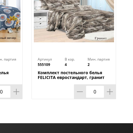
н. партия
Артикул
В кор.
Мин. партия
555109
4
2
елья
Комплект постельного белья
FELICITA евростандарт, гранит