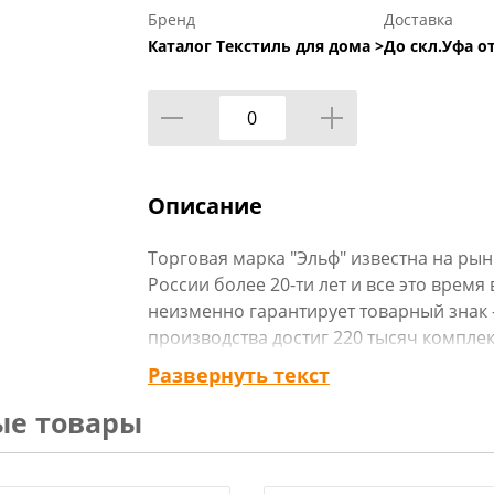
Бренд
Доставка
Каталог Текстиль для дома >
До скл.Уфа от
Описание
Торговая марка "Эльф" известна на ры
России более 20-ти лет и все это врем
неизменно гарантирует товарный знак -
производства достиг 220 тысяч комплек
2004 году "Эльф" открыл программу за
Развернуть текст
производителей, что позволило произв
ые товары
значительно расширить коллекции рису
моделей и размеров. Рисунки создаютс
мастерской.