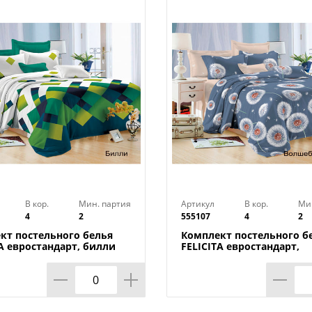
Новая коллекция "Domo Vita" - это сое
традиции и инновации. Отличительные
Vita": Принцип - нет понятия коллекция
многократные повторы, высокая степен
эффектные пропорции известного куби
дизайнов российских и зарубежных ав
Технические характеристики:
Тип: комплект постельного белья
Коллекция: "DOMOVITA"
Тип,состав ткани: бязь
Размер: Евростандарт
Размер пододеяльника: 200 х 220 см
В кор.
Мин. партия
Артикул
В кор.
Ми
4
2
555107
4
2
Размер простыни: 220 x 240 см
Размер наволочки: 70 х 70 см (2 шт)
кт постельного белья
Комплект постельного б
TA евростандарт, билли
FELICITA евростандарт,
Цвет: Мауле
волшебный вечер
Бренд: ТМ Эльф
Страна-изготовитель: Россия