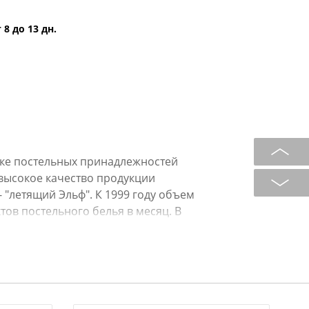
 8 до 13 дн.
нке постельных принадлежностей
я высокое качество продукции
 "летящий Эльф". К 1999 году объем
тов постельного белья в месяц. В
купки ткани импортных
одить более качественные изделия,
нков, увеличить количество
я и в собственной художественной