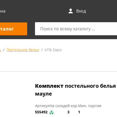
ина
Вход
талог
ь
Постельное белье
КПБ Евро
Комплект
постельного белья
мауле
Артикул
На складе
В кор.
Мин. партия
555492
3
1