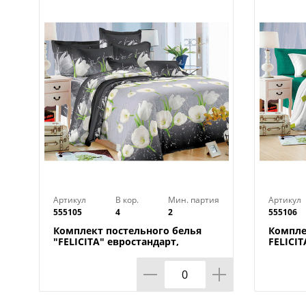
Артикул
В кор.
Мин. партия
Артикул
555105
4
2
555106
Комплект постельного белья
Компле
"FELICITA" евростандарт,
FELICI
Аделита