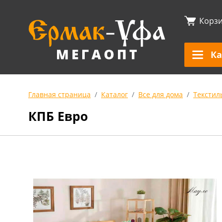
Корз
Ка
Главная страница
Каталог
Все для дома
Текстил
КПБ Евро