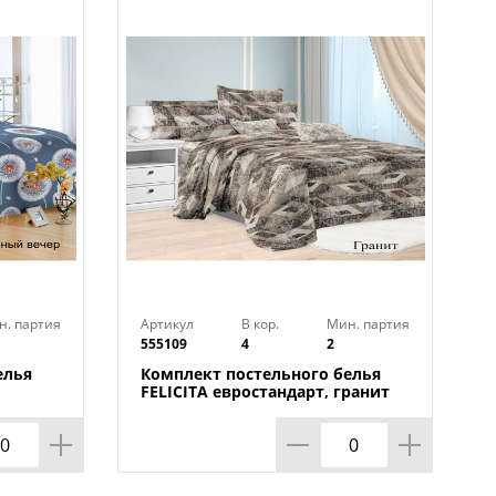
динение классики и современности,
 особенности коллекции "Domo
, которое подразумевает
ь обновления рисунков. Более
ка. Оптимальное сочетание
торов
н. партия
Артикул
В кор.
Мин. партия
555109
4
2
елья
Комплект постельного белья
FELICITA евростандарт, гранит