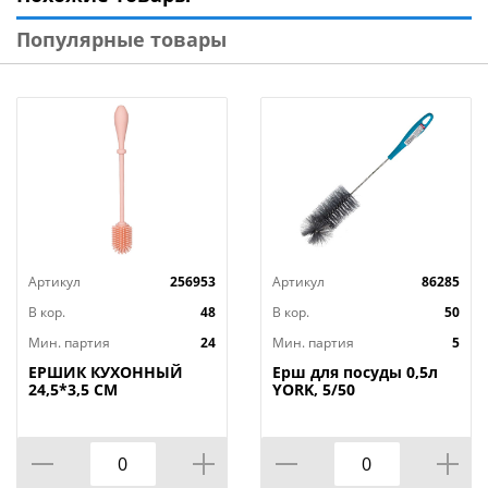
Популярные товары
Технические характеристики:
Размер: 30 х 3 х 3 см
Габариты: 0,3 x 0,3 x 0,03 мм
Материал изделия: полипропилен, нейлон, металл
Бренд: «Рыжий кот»
Страна-изготовитель: Россия
Артикул
256953
Артикул
86285
В кор.
48
В кор.
50
Мин. партия
24
Мин. партия
5
ЕРШИК КУХОННЫЙ
Ерш для посуды 0,5л
24,5*3,5 СМ
YORK, 5/50