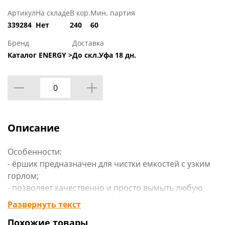
Артикул
На складе
В кор.
Мин. партия
339284
Нет
240
60
Бренд
Доставка
Каталог ENERGY >
До скл.Уфа 18 дн.
Описание
Особенности:
- ёршик предназначен для чистки емкостей с узким
горлом;
- позволяет качественно и просто вымыть любую
бутылку, банку, термос и др.;
Развернуть текст
- имеет густую износостойкую щетину и длинную
Похожие товары
удобную рукоятку.