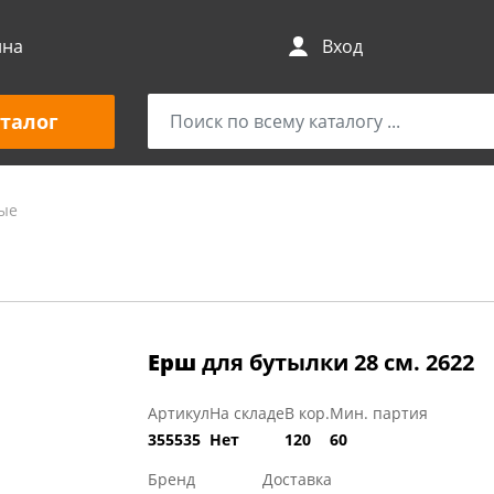
ина
Вход
талог
ые
Ерш
для бутылки 28 см. 2622
Артикул
На складе
В кор.
Мин. партия
355535
Нет
120
60
Бренд
Доставка