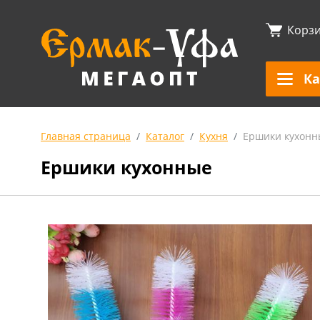
Корз
Ка
Главная страница
Каталог
Кухня
Ершики кухонн
Ершики кухонные