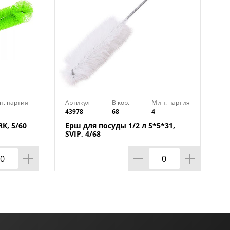
н. партия
Артикул
В кор.
Мин. партия
43978
68
4
K, 5/60
Ерш для посуды 1/2 л 5*5*31,
SVIP, 4/68