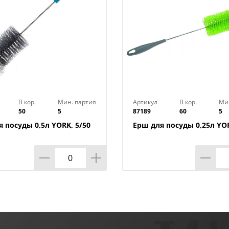
В кор.
Мин. партия
Артикул
В кор.
Ми
50
5
87189
60
5
 посуды 0,5л YORK, 5/50
Ерш для посуды 0,25л YOR