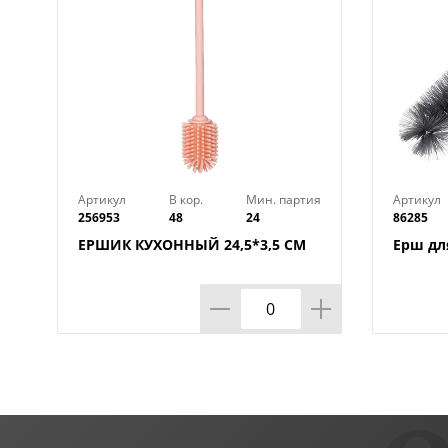
Артикул
В кор.
Мин. партия
Артикул
256953
48
24
86285
ЕРШИК КУХОННЫЙ 24,5*3,5 СМ
Ерш для