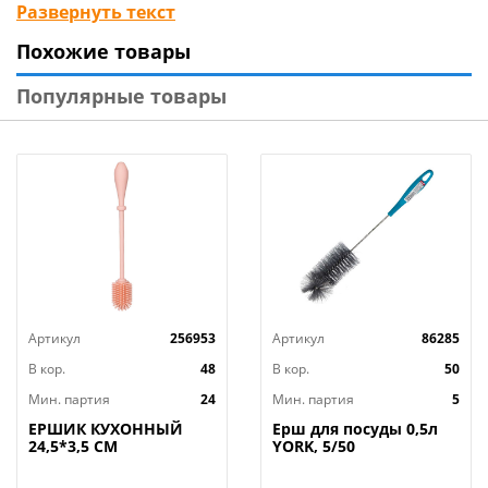
с овощей и фруктов, а также вымоете любую посуду.
Развернуть текст
Мягкие силиконовые щетинки не царапают
Похожие товары
антипригарные поверхности и отлично удаляют
загрязнения.
Популярные товары
Силиконовые щетки легко моются, их даже можно
стерилизовать в кипящей воде, что исключает
вероятность размножения бактерий.
Изготовлена из силикона. Диаметр 11см.
Артикул
256953
Артикул
86285
В кор.
48
В кор.
50
Мин. партия
24
Мин. партия
5
ЕРШИК КУХОННЫЙ
Ерш для посуды 0,5л
24,5*3,5 СМ
YORK, 5/50