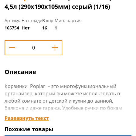
4,5л (290х190х105мм) серый (1/16)
Артикул
На складе
В кор.
Мин. партия
165754
Нет
16
1
Описание
Корзинки Poplar – это многофункциональный
органайзер, который вы можете использовать в
любой комнате от детской и кухни до ванной,
балкона и даже гаража. Удобные ручки по бокам
корзинки позволят переносить её даже
Развернуть текст
наполненной. Она подойдёт для того, чтобы
Похожие товары
аккуратно разложить крупные вещи: бытовую