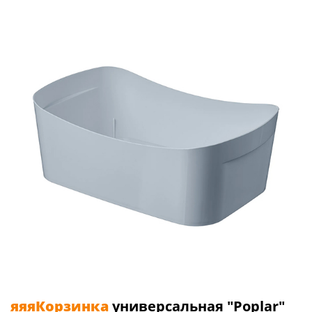
яяяКорзинка
универсальная "Poplar"