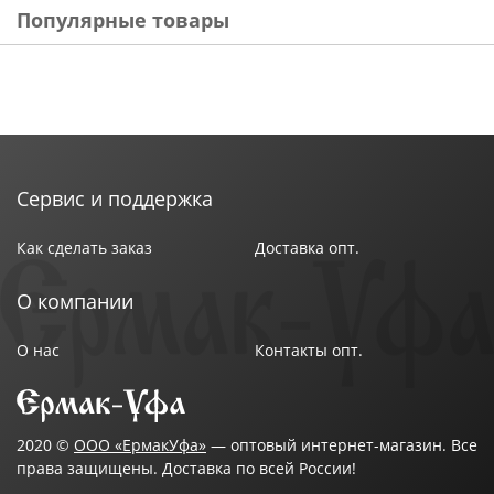
химию, одежду в шкафчике, тетрадки и блокноты,
Популярные товары
товары для творчества и многое другое.
Изготовлена из безопасного полипропилена,
который не содержит бисфенола А и подлежит
полной переработке.
Характеристики:
Тип: Корзинка универсальная
Сервис и поддержка
Размеры: 29х19х10,5см
Цвет: Серый
Как сделать заказ
Доставка опт.
Объем: 4,5 л.
Материал: полипропилен
О компании
Страна производитель: Россия
О нас
Контакты опт.
2020 ©
ООО «ЕрмакУфа»
— оптовый интернет-магазин. Все
права защищены. Доставка по всей России!