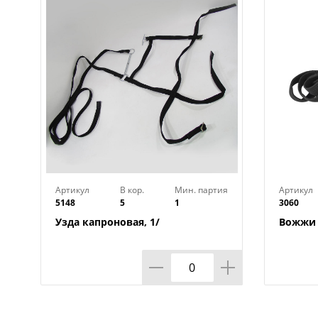
Артикул
В кор.
Мин. партия
Артикул
5148
5
1
3060
Узда капроновая, 1/
Вожжи 9