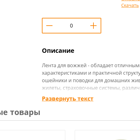
Скачать
Описание
Лента для вожжей - обладает отличны
характеристиками и практичной структ
ошейники и поводки для домашних жив
жилеты, страховочные системы, различ
снаряжение.
Развернуть текст
Тип: стропа
ые товары
Материал: х/б
Цвет: хаки
Разрывная нагрузка: 140 кгс
Длина: 50 м