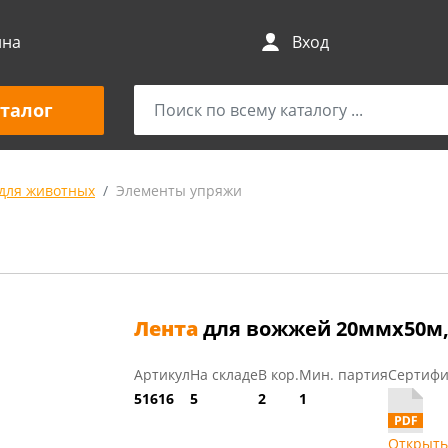
ина
Вход
талог
для животных
Элементы упряжи
Лента
для вожжей 20ммх50м,
Артикул
На складе
В кор.
Мин. партия
Сертифи
51616
5
2
1
Открыть