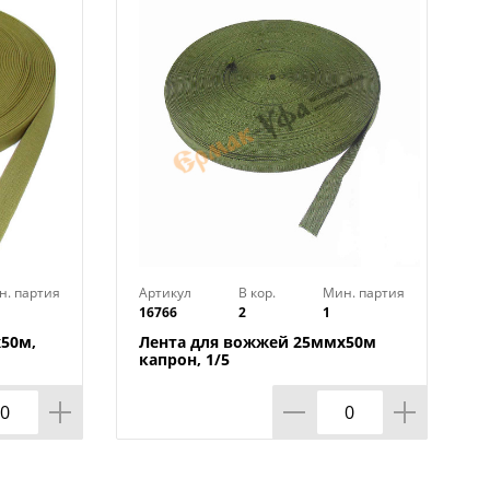
н. партия
Артикул
В кор.
Мин. партия
16766
2
1
50м,
Лента для вожжей 25ммх50м
капрон, 1/5