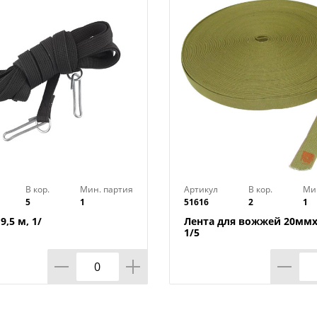
Ширина: 20 мм
Страна изготовитель: Россия
В кор.
Мин. партия
Артикул
В кор.
Ми
5
1
51616
2
1
,5 м, 1/
Лента для вожжей 20ммх
1/5