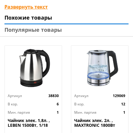
Функция принудительного кипячения
Развернуть текст
Съемная крышка
Похожие товары
Вращение на подставке
Шкала уровня воды
Популярные товары
Автоматическое отключение при закипании
Защита от перегрева без воды
Индикатор работы
Кабель питания 110см
Номинальная мощность 750-900 Вт
220-240 B ~ 50/60 Гц
Размеры 20х28х38.5см
Артикул
38830
Артикул
129069
В кор.
6
В кор.
12
Мин. партия
1
Мин. партия
1
Чайник элек. 1,8л. ,
Чайник элек. 2л. ,
LEBEN 1500Вт, 1/18
MAXTRONIC 1800Вт
MAX-402, 1/12