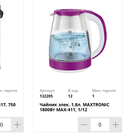
н. партия
Артикул
В кор.
Мин. партия
132205
12
1
17, 750
Чайник элек. 1,8л. MAXTRONIC
1800Вт MAX-411, 1/12