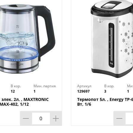
Объём: 1,8 л
Габариты: 0,182 x 0,182 x 0,228 мм
Вид упаковки: цветная коробка
Материал изделия: нержавеющая сталь
Цвет: бело-голубой
Бренд: Energy
Страна-изготовитель: Китай
В кор.
Мин. партия
Артикул
В кор.
Ми
12
1
129697
3
1
элек. 2л. , MAXTRONIC
Термопот 5л. , Energy TP-6
MAX-402, 1/12
Вт, 1/6