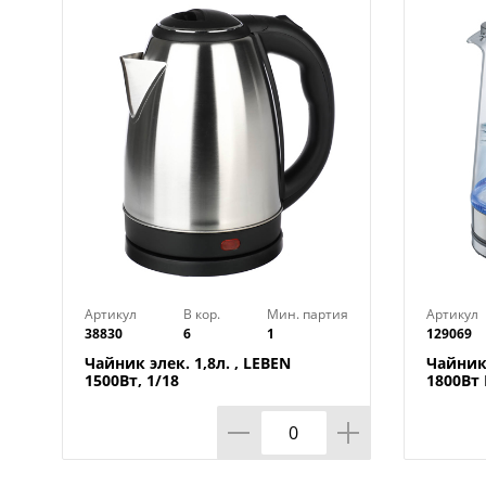
Артикул
В кор.
Мин. партия
Артикул
38830
6
1
129069
Чайник элек. 1,8л. , LEBEN
Чайник 
1500Вт, 1/18
1800Вт 