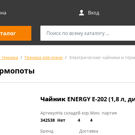
ина
Вход
талог
 техника
Техника для кухни
Электрические чайники и тер
ермопоты
Чайник
ENERGY E-202 (1,8 л, 
Артикул
На складе
В кор.
Мин. партия
342538
Нет
4
4
Бренд
Доставка