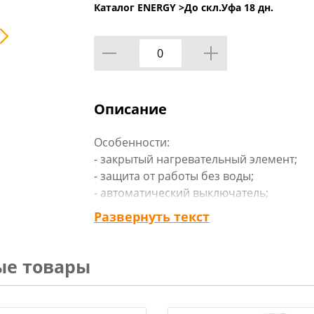
Каталог ENERGY >
До скл.Уфа 18 дн.
Описание
Особенности:
- закрытый нагревательный элемент;
- защита от работы без воды;
- автоматический выключатель;
- световой индикатор работы;
Развернуть текст
- место для хранения шнура.
Технические характеристики:
ые товары
Длина шнура: 59 см
Мощность: 1500 Вт
Поворот на подставке: 360 °С