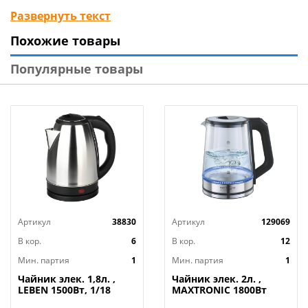
Закрытый нагревательный элемент из нержавеющей
Развернуть текст
стали
Похожие товары
Поворот на подставке 360°
Защита от работы без воды
Популярные товары
Автоматический выключатель
Место для хранения шнура
Мощность 1850-2200 Вт
Цвет чёрный
Длина шнура 71 см
Артикул
38830
Артикул
129069
В кор.
6
В кор.
12
Мин. партия
1
Мин. партия
1
Чайник элек. 1,8л. ,
Чайник элек. 2л. ,
LEBEN 1500Вт, 1/18
MAXTRONIC 1800Вт
MAX-402, 1/12