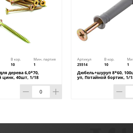
В кор.
Мин. партия
Артикул
В кор.
Ми
10
1
25514
10
1
ля дерева 6,0*70,
Дюбель+шуруп 8*60, 100
 цинк, 40шт, 1/18
уп, Потайной бортик, 1/1