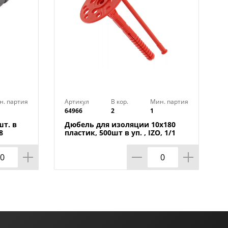
н. партия
Артикул
В кор.
Мин. партия
64966
2
1
шт. в
Дюбель для изоляции 10х180
8
пластик, 500шт в уп. , IZO, 1/1