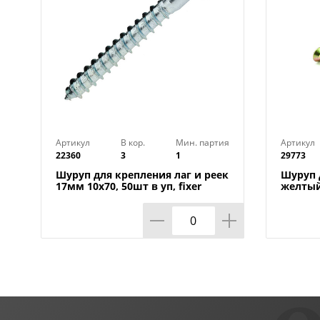
Артикул
В кор.
Мин. партия
Артикул
22360
3
1
29773
Шуруп для крепления лаг и реек
Шуруп д
17мм 10х70, 50шт в уп, fixer
желтый