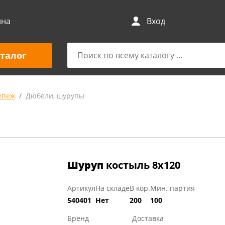
ина
Вход
талог
епеж
Дюбели, шурупы
Шуруп
костыль 8х120
Артикул
На складе
В кор.
Мин. партия
540401
Нет
200
100
Бренд
Доставка