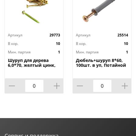
Артикул
29773
Артикул
25514
В кор.
10
В кор.
10
Мин. партия
1
Мин. партия
1
Шуруп для дерева
Дюбель+шуруп 8*60,
6,0*70, желтый цинк,
100шт. в уп, Потайной
40шт, 1/18
бортик, 1/18
Сервис и поддержка