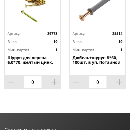
Артикул
29773
Артикул
25514
В кор.
10
В кор.
10
Мин. партия
1
Мин. партия
1
Шуруп для дерева
Дюбель+шуруп 8*60,
6,0*70, желтый цинк,
100шт. в уп, Потайной
40шт, 1/18
бортик, 1/18
Сервис и поддержка