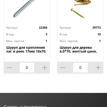
Артикул
22360
Артикул
29773
В кор.
3
В кор.
10
Мин. партия
1
Мин. партия
1
Шуруп для крепления
Шуруп для дерева
лаг и реек 17мм 10х70,
6,0*70, желтый цинк,
50шт в уп, fixer
40шт, 1/18
Сервис и поддержка