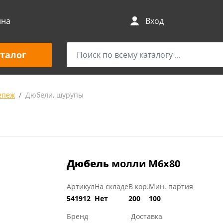
ина
Вход
талог
епеж
Дюбели, шурупы
Дюбель
молли М6х80
Артикул
На складе
В кор.
Мин. партия
541912
Нет
200
100
Бренд
Доставка