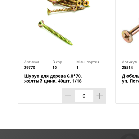
Артикул
В кор.
Мин. партия
Артикул
29773
10
1
25514
Шуруп для дерева 6,0*70,
Дюбель
желтый цинк, 40шт, 1/18
уп, Пот