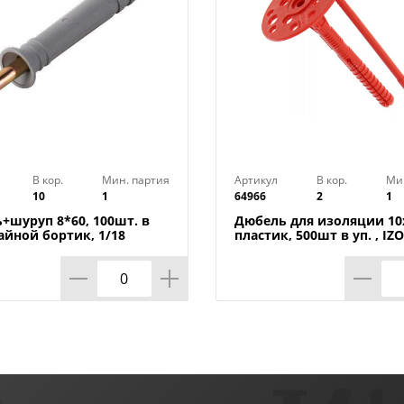
В кор.
Мин. партия
Артикул
В кор.
Ми
10
1
64966
2
1
+шуруп 8*60, 100шт. в
Дюбель для изоляции 10
айной бортик, 1/18
пластик, 500шт в уп. , IZO