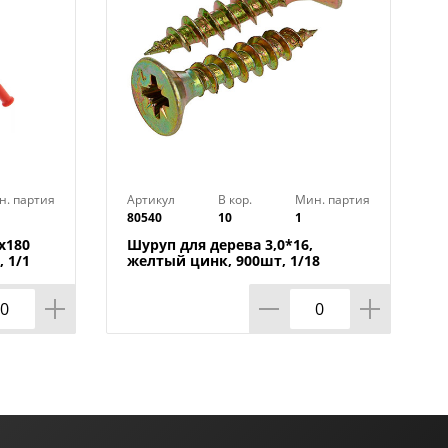
н. партия
Артикул
В кор.
Мин. партия
80540
10
1
х180
Шуруп для дерева 3,0*16,
, 1/1
желтый цинк, 900шт, 1/18